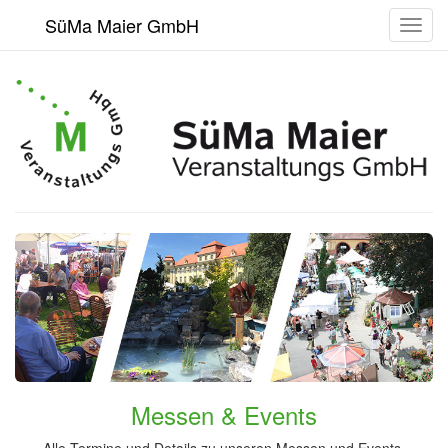
SüMa Maier GmbH
Toggl
navig
Messen & Events