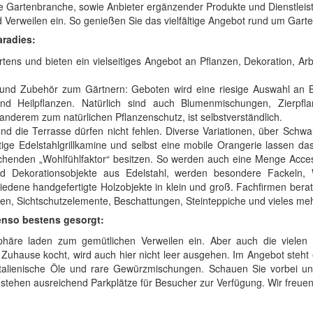
artenbranche, sowie Anbieter ergänzender Produkte und Dienstleistun
Verweilen ein. So genießen Sie das vielfältige Angebot rund um Gart
aradies:
Gartens und bieten ein vielseitiges Angebot an Pflanzen, Dekoration, 
 und Zubehör zum Gärtnern: Geboten wird eine riesige Auswahl an 
d Heilpflanzen. Natürlich sind auch Blumenmischungen, Zierpfla
 anderem zum natürlichen Pflanzenschutz, ist selbstverständlich.
d die Terrasse dürfen nicht fehlen. Diverse Variationen, über Schwa
ige Edelstahlgrillkamine und selbst eine mobile Orangerie lassen d
henden „Wohlfühlfaktor“ besitzen. So werden auch eine Menge Acce
und Dekorationsobjekte aus Edelstahl, werden besondere Fackeln,
iedene handgefertigte Holzobjekte in klein und groß. Fachfirmen bera
en, Sichtschutzelemente, Beschattungen, Steinteppiche und vieles meh
benso bestens gesorgt:
re laden zum gemütlichen Verweilen ein. Aber auch die vielen Aus
uhause kocht, wird auch hier nicht leer ausgehen. Im Angebot steht ei
, italienische Öle und rare Gewürzmischungen. Schauen Sie vorbei und
ehen ausreichend Parkplätze für Besucher zur Verfügung. Wir freuen 