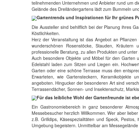
teilnehmenden Unternehmen und Anbieter rund um die G
Gelände des Dreiländergartens lädt zum Bummeln und 
Gartentrends und Inspirationen für Ihr grünes P
Die Aussteller sind behilflich bei der Planung ihres 
Köstlichkeiten.
Herz der Veranstaltung ist das Angebot an Pflanzen
wunderschönen Rosenstöcke, Stauden, Kräutern un
professionelle Beratung, zu allen Produkten und unter
Auch besondere Objekte und Möbel für den Garten un
Edelstahl laden zum Sitzen und Liegen ein. Hochwert
Garten oder eine schöne Terrasse muss den entsprec
Erwarteten, wie Gartensteckern, Keramikobjekte 
angeboten. Hingucker der besonderen Art sind versch
Terrassendächer, Sonnen- und Insektenschutz, Markis
Für das leibliche Wohl der Gartenfreunde ist e
Ein Gastronomiebereich in ganz besonderer Atmosphä
Messebesucher herzlich Willkommen. Wer aber lieber Z
z.B. Grilldips, Käsespezialitäten und Speck, Pestos
Umgebung begeistern. Unmittelbar am Messegelände st