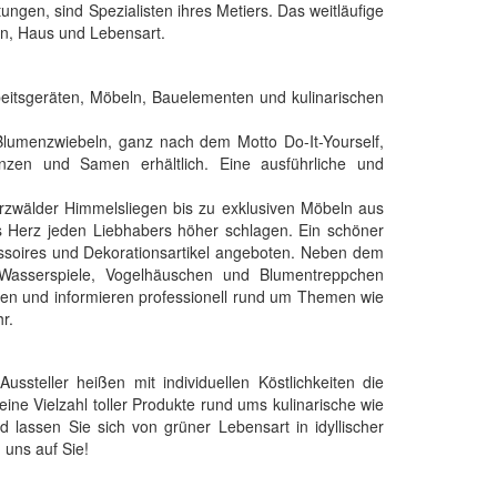
gen, sind Spezialisten ihres Metiers. Das weitläufige
en, Haus und Lebensart.
Arbeitsgeräten, Möbeln, Bauelementen und kulinarischen
Blumenzwiebeln, ganz nach dem Motto Do-It-Yourself,
nzen und Samen erhältlich. Eine ausführliche und
rzwälder Himmelsliegen bis zu exklusiven Möbeln aus
as Herz jeden Liebhabers höher schlagen. Ein schöner
ssoires und Dekorationsartikel angeboten. Neben dem
 Wasserspiele, Vogelhäuschen und Blumentreppchen
ten und informieren professionell rund um Themen wie
r.
steller heißen mit individuellen Köstlichkeiten die
ne Vielzahl toller Produkte rund ums kulinarische wie
 lassen Sie sich von grüner Lebensart in idyllischer
uns auf Sie!